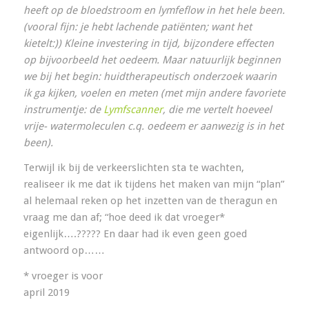
heeft op de bloedstroom en lymfeflow in het hele been.
(vooral fijn: je hebt lachende patiënten; want het
kietelt:)) Kleine investering in tijd, bijzondere effecten
op bijvoorbeeld het oedeem. Maar natuurlijk beginnen
we bij het begin: huidtherapeutisch onderzoek waarin
ik ga kijken, voelen en meten (met mijn andere favoriete
instrumentje: de
Lymfscanner
, die me vertelt hoeveel
vrije- watermoleculen c.q. oedeem er aanwezig is in het
been).
Terwijl ik bij de verkeerslichten sta te wachten,
realiseer ik me dat ik tijdens het maken van mijn “plan”
al helemaal reken op het inzetten van de theragun en
vraag me dan af; “hoe deed ik dat vroeger*
eigenlijk….????? En daar had ik even geen goed
antwoord op……
* vroeger is voor
april 2019