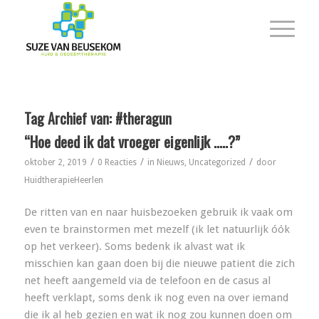
Tag Archief van:
#theragun
“Hoe deed ik dat vroeger eigenlijk …..?”
/
/
/
oktober 2, 2019
0 Reacties
in
Nieuws
,
Uncategorized
door
HuidtherapieHeerlen
De ritten van en naar huisbezoeken gebruik ik vaak om
even te brainstormen met mezelf (ik let natuurlijk óók
op het verkeer). Soms bedenk ik alvast wat ik
misschien kan gaan doen bij die nieuwe patient die zich
net heeft aangemeld via de telefoon en de casus al
heeft verklapt, soms denk ik nog even na over iemand
die ik al heb gezien en wat ik nog zou kunnen doen om