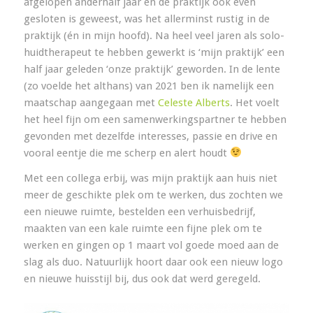
afgelopen anderhalf jaar en de praktijk ook even
gesloten is geweest, was het allerminst rustig in de
praktijk (én in mijn hoofd). Na heel veel jaren als solo-
huidtherapeut te hebben gewerkt is ‘mijn praktijk’ een
half jaar geleden ‘onze praktijk’ geworden. In de lente
(zo voelde het althans) van 2021 ben ik namelijk een
maatschap aangegaan met
Celeste Alberts
. Het voelt
het heel fijn om een samenwerkingspartner te hebben
gevonden met dezelfde interesses, passie en drive en
vooral eentje die me scherp en alert houdt
Met een collega erbij, was mijn praktijk aan huis niet
meer de geschikte plek om te werken, dus zochten we
een nieuwe ruimte, bestelden een verhuisbedrijf,
maakten van een kale ruimte een fijne plek om te
werken en gingen op 1 maart vol goede moed aan de
slag als duo. Natuurlijk hoort daar ook een nieuw logo
en nieuwe huisstijl bij, dus ook dat werd geregeld.