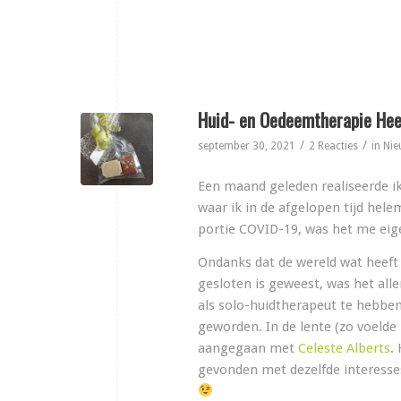
Huid- en Oedeemtherapie Heer
/
/
september 30, 2021
2 Reacties
in
Nie
Een maand geleden realiseerde ik
waar ik in de afgelopen tijd hele
portie COVID-19, was het me eigen
Ondanks dat de wereld wat heeft 
gesloten is geweest, was het aller
als solo-huidtherapeut te hebben 
geworden. In de lente (zo voelde
aangegaan met
Celeste Alberts
.
gevonden met dezelfde interesses