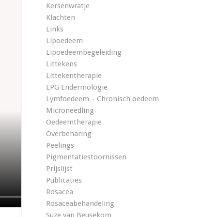
Kersenwratje
Klachten
Links
Lipoedeem
Lipoedeembegeleiding
Littekens
Littekentherapie
LPG Endermologie
Lymfoedeem – Chronisch oedeem
Microneedling
Oedeemtherapie
Overbeharing
Peelings
Pigmentatiestoornissen
Prijslijst
Publicaties
Rosacea
Rosaceabehandeling
Suze van Beusekom