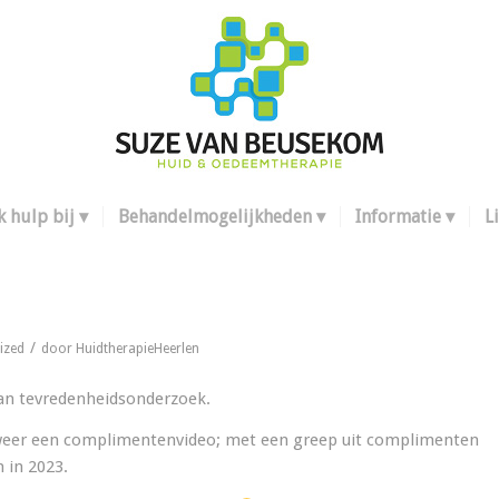
k hulp bij
Behandelmogelijkheden
Informatie
L
/
ized
door
HuidtherapieHeerlen
aan tevredenheidsonderzoek.
 weer een complimentenvideo; met een greep uit complimenten
 in 2023.