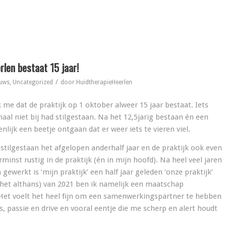
len bestaat 15 jaar!
/
uws
,
Uncategorized
door
HuidtherapieHeerlen
 me dat de praktijk op 1 oktober alweer 15 jaar bestaat. Iets
maal niet bij had stilgestaan. Na het 12,5jarig bestaan én een
lijk een beetje ontgaan dat er weer iets te vieren viel.
stilgestaan het afgelopen anderhalf jaar en de praktijk ook even
minst rustig in de praktijk (én in mijn hoofd). Na heel veel jaren
gewerkt is ‘mijn praktijk’ een half jaar geleden ‘onze praktijk’
 het althans) van 2021 ben ik namelijk een maatschap
 Het voelt het heel fijn om een samenwerkingspartner te hebben
, passie en drive en vooral eentje die me scherp en alert houdt