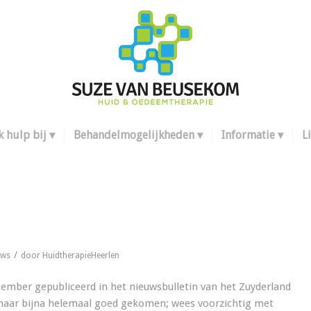
k hulp bij
Behandelmogelijkheden
Informatie
L
/
uws
door
HuidtherapieHeerlen
ecember gepubliceerd in het nieuwsbulletin van het Zuyderland
t haar bijna helemaal goed gekomen; wees voorzichtig met