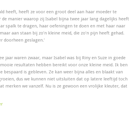
ald heeft, heeft ze voor een groot deel aan haar moeder te
de manier waarop zij Isabel bijna twee jaar lang dagelijks heeft
r spalk te dragen, haar oefeningen te doen en met haar naar
aar aan staan bij zo’n kleine meid, die zo’n pijn heeft gehad.
r doorheen geslagen.’
ee jaar waren zwaar, maar Isabel was bij Riny en Suze in goede
mooie resultaten hebben bereikt voor onze kleine meid. Ik ben
ie bespaard is gebleven. Ze kan weer bijna alles en blaakt van
eien, dus we kunnen niet uitsluiten dat op latere leeftijd toch
at merken we vanzelf. Nu is ze gewoon een vrolijke kleuter, dat
er