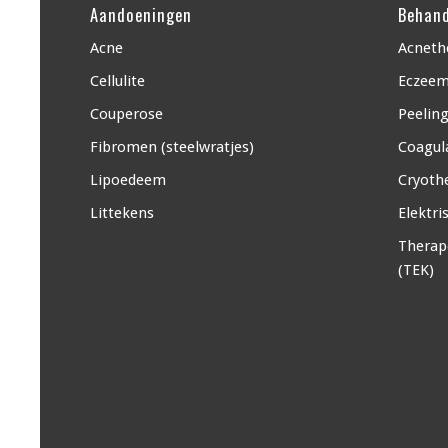
Aandoeningen
Behand
Acne
Acneth
Cellulite
Eczeem
Couperose
Peelin
Fibromen (steelwratjes)
Coagul
Lipoedeem
Cryothe
Littekens
Elektri
Therap
(TEK)