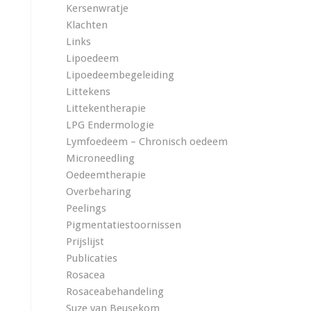
Kersenwratje
Klachten
Links
Lipoedeem
Lipoedeembegeleiding
Littekens
Littekentherapie
LPG Endermologie
Lymfoedeem – Chronisch oedeem
Microneedling
Oedeemtherapie
Overbeharing
Peelings
Pigmentatiestoornissen
Prijslijst
Publicaties
Rosacea
Rosaceabehandeling
Suze van Beusekom