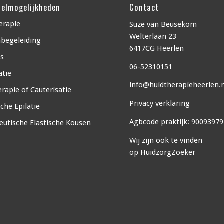
elmogelijkheden
Contact
erapie
Suze van Beusekom
Welterlaan 23
begeleiding
6417CG Heerlen
gs
06-52310151
atie
info@huidtherapieheerlen.n
rapie of Cauterisatie
Privacy verklaring
sche Epilatie
Agbcode praktijk: 90093979
eutische Elastische Kousen
Wij zijn ook te vinden
op
HuidzorgZoeker