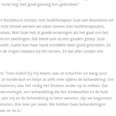
ar hand nog niet goed genoeg kon gebruiken.’
er Nicoleta in contact met huidtherapeut Suze van Beusekom uit
& Pols Kliniek werken we vaker samen met huidtherapeuten,
enhuis. Met Suze heb ik goede ervaringen als het gaat om het
ns en zwellingen. Dat bleek ook nu een gouden greep. Suze
boekt. Isabel kan haar hand inmiddels weer goed gebruiken. Ze
n de ringen zwaaien bij het turnen. En dat alles zónder een
: ‘Toen Isabel bij mij kwam, was ze schuchter en bang voor
 ze honderduit en helpt ze zelfs mee tijdens de behandeling. Om
rbeteren, was het nodig het litteken verder op te rekken. Dat
ndormologie, een behandeling die het bindweefsel en de huid
g aan mij en de behandeling te laten wennen, zijn we begonnen
minuten, drie keer per week. We hebben haar behandelingen
ar ze nu is.’